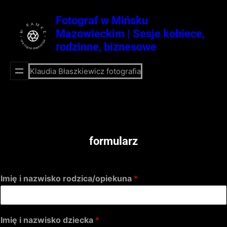
Przejdź
do
Fotograf w Mińsku
treści
Mazowieckim | Sesje kobiece,
rodzinne, biznesowe
Klaudia Błaszkiewicz fotografia
formularz
Imię i nazwisko rodzica/opiekuna
*
Imię i nazwisko dziecka
*